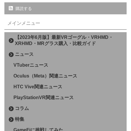
購読する
メインメニュー
【2023年6月版】最新VRゴーグル・VRHMD・
XRHMD・MRグラス購入・比較ガイド
ニュース
VTuberニュース
Oculus（Meta）関連ニュース
HTC Vive関連ニュース
PlayStationVR関連ニュース
コラム
特集
GameFiに挑戦してみた