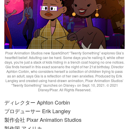
Pixar Animation Studios new SparkShort “Twenty Something” explores Gia’s
heartfelt belief: Adulting can be hard. Some days you're nailing it, while other
days, you're just a stack of kids hiding in a trench coat hoping no one notices.
Gia finds herself in this exact scenario the night of her 21st birthday. Director
Aphton Corbin, who considers herself a collection of children trying to pass
as an adult, says Gia is a reflection of her own anxieties. Produced by Erik
Langley and created using hand-drawn animation, Pixar Animation Studios’
“Twenty Something” launches on Disney+ on Sept. 10, 2021. © 2021
Disney/Pixar. All Rights Reserved.
ディレクター Aphton Corbin
プロデューサー Erik Langley
製作会社 Pixar Animation Studios
製作国 アメリカ