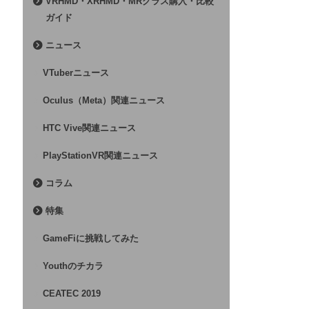
VRHMD・XRHMD・MRグラス購入・比較
ガイド
ニュース
VTuberニュース
Oculus（Meta）関連ニュース
HTC Vive関連ニュース
PlayStationVR関連ニュース
コラム
特集
GameFiに挑戦してみた
Youthのチカラ
CEATEC 2019