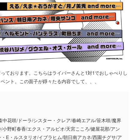
っております。こちらはライバーさんと1対1でおしゃべりし
イベント。この面子が錚々たる内容でして、、、
森中花咲/ドーラ/シスター・クレア/春崎エアル/笹木咲/魔界
玲/小野町春香/エクス・アルビオ/天宮こころ/健屋花那/アン
ン・E・ルスタリオ/イブラヒム/朝日南アカネ/西園チグサ/ア