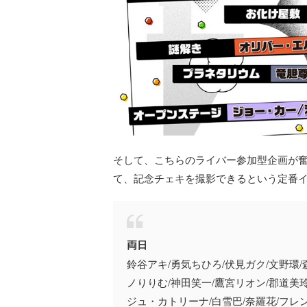
そして、こちらのライバー参加型企画が奮
て、記念チェキを撮影できるという定番
両日
鈴谷アキ/勇気ちひろ/伏見ガク/文野環/
ノりりむ/神田笑一/鷹宮リオン/郡道美
ジュ・カトリーナ/白雪巴/奈羅花/フレ