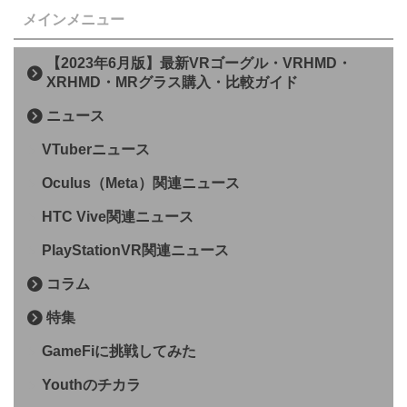
メインメニュー
【2023年6月版】最新VRゴーグル・VRHMD・
XRHMD・MRグラス購入・比較ガイド
ニュース
VTuberニュース
Oculus（Meta）関連ニュース
HTC Vive関連ニュース
PlayStationVR関連ニュース
コラム
特集
GameFiに挑戦してみた
Youthのチカラ