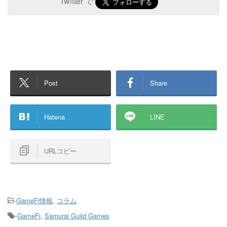
Twitter で
Post
Share
Hatena
LINE
URLコピー
-
GameFi情報
,
コラム
-
GameFi
,
Samurai Guild Games