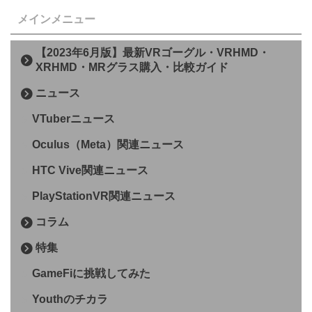
メインメニュー
【2023年6月版】最新VRゴーグル・VRHMD・
XRHMD・MRグラス購入・比較ガイド
ニュース
VTuberニュース
Oculus（Meta）関連ニュース
HTC Vive関連ニュース
PlayStationVR関連ニュース
コラム
特集
GameFiに挑戦してみた
Youthのチカラ