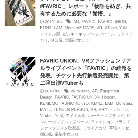
#FAVRIC 」レポート『物語を紡ぎ、共
有するために必要な「覚悟」』
2019/10/4
AR
,
FAVRIC
,
FAVRIC UNION
,
KMNZ
,
LAM
,
MonsterZ MATE
,
VR
,
VTuber
,
YuNi
,
アイドル部
,
ピンキーホップヘップバーン
,
ミライア
カリ
,
樋口楓
,
電脳少女シロ
FAVRIC UNION、VRファッションリア
ルライブイベント「FAVRIC」の続報を
発表。チケット先行抽選発売開始、第
二弾出演VTuberも
2019/8/8
akira saito
,
AR
,
Equipment
Design
,
FAVRIC
,
FAVRIC UNION
,
Houdini
,
KEMEMO FABRIC TOKYO
,
KMNZ
,
LAM
,
MonsterZ
MATE
,
TENDER PERSON
,
VR
,
VRファッション
,
VTuber
,
YuNi
,
アイドル部
,
バーチャルブランド
,
ピ
ンキーホップヘップバーン
,
ファッションブランド
,
ファンタジスタ歌麿呂
,
ミライアカリ
,
幕張メッセ
,
樋口楓
,
電脳少女シロ