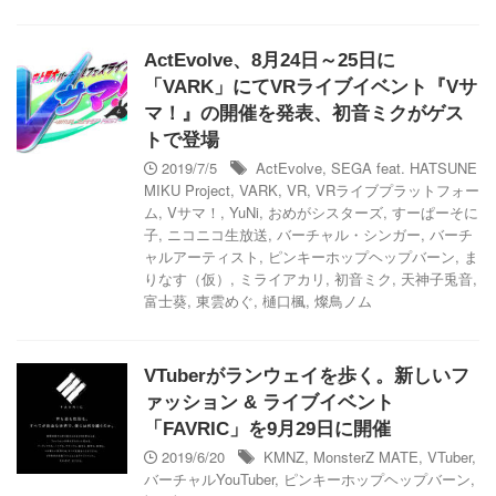
ActEvolve、8月24日～25日に
「VARK」にてVRライブイベント『Vサ
マ！』の開催を発表、初音ミクがゲス
トで登場
2019/7/5
ActEvolve
,
SEGA feat. HATSUNE
MIKU Project
,
VARK
,
VR
,
VRライブプラットフォー
ム
,
Vサマ！
,
YuNi
,
おめがシスターズ
,
すーぱーそに
子
,
ニコニコ生放送
,
バーチャル・シンガー
,
バーチ
ャルアーティスト
,
ピンキーホップヘップバーン
,
ま
りなす（仮）
,
ミライアカリ
,
初音ミク
,
天神子兎音
,
富士葵
,
東雲めぐ
,
樋口楓
,
燦鳥ノム
VTuberがランウェイを歩く。新しいフ
ァッション & ライブイベント
「FAVRIC」を9月29日に開催
2019/6/20
KMNZ
,
MonsterZ MATE
,
VTuber
,
バーチャルYouTuber
,
ピンキーホップヘップバーン
,