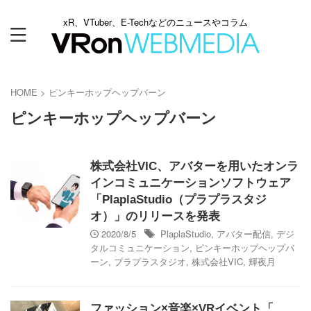
xR、VTuber、E-Techなどのニュースやコラム
HOME
>
ピンキーホップヘップバーン
ピンキーホップヘップバーン
株式会社VIC、アバターを用いたオンラ
インコミュニケーションソフトウェア
「PlaplaStudio（プラプラスタジ
オ）」のリリースを発表
2020/8/5
PlaplaStudio
,
アバター配信
,
デジ
タルコミュニケーション
,
ピンキーホップヘップバ
ーン
,
プラプラスタジオ
,
株式会社VIC
,
輝夜月
ファッション×音楽×VRイベント「