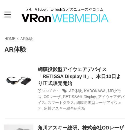
xR、VTuber、E-Techなどのニュースやコラム
HOME
>
AR体験
AR体験
網膜投影型アイウェアデバイス
「RETISSA Display II」、本日10日よ
り正式販売開始
2020/3/11
AR体験
,
KADOKAWA
,
MRグラ
ス
,
QDレーザ
,
RETISSA® Display
,
アイウェアデバ
イス
,
スマートグラス
,
網膜走査型レーザアイウェ
ア
,
角川アスキー総合研究所
角川アスキー総研、株式会社QDレーザ