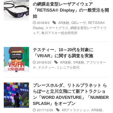
の網膜走査型レーザアイウェア
「RETISSA® Display」の一般受注を開
始
2018/8/2
AR体験
,
QDレーザ
,
RETISSA®
Display
,
スマートグラス
,
網膜走査型レーザアイウ
ェア
,
角川アスキー総合研究所
テスティー、10～20代を対象に
「VR/AR」に関する調査を実施
2018/5/23
AR体験
,
VR体験
,
アプリリサー
チ
,
テスティー
,
ミレニアル世代
プレースホルダ、リトルプラネット ら
らぽーと立川立飛にて新アトラクショ
ン「WORD ADVENTURE」「NUMBER
SPLASH」をオープン
2017/12/26
ARアトラクション
,
AR体験
,