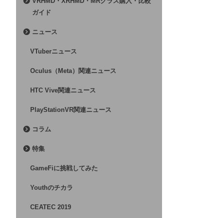
VRHMD・XRHMD・MRグラス購入・比較
ガイド
ニュース
VTuberニュース
Oculus（Meta）関連ニュース
HTC Vive関連ニュース
PlayStationVR関連ニュース
コラム
特集
GameFiに挑戦してみた
Youthのチカラ
CEATEC 2019