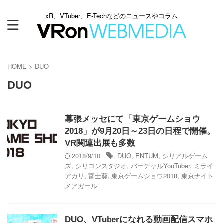
xR、VTuber、E-Techなどのニュースやコラム
HOME
>
DUO
DUO
幕張メッセにて「東京ゲームショウ
2018」が9月20日～23日の日程で開催。
VR関連出展も多数
2018/9/10
DUO
,
ENTUM
,
シリアルゲーム
ズ
,
シリコンスタジオ
,
バーチャルYouTuber
,
ミライ
アカリ
,
富士葵
,
東京ゲームショウ2018
,
東京ナイト
メアガール
DUO、VTuberになれる動画配信スマホ