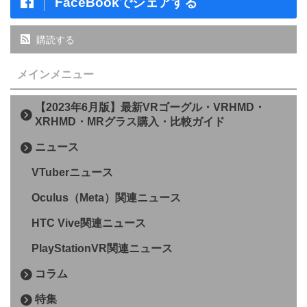
FaceBookでシェアする
購読する
メインメニュー
【2023年6月版】最新VRゴーグル・VRHMD・
XRHMD・MRグラス購入・比較ガイド
ニュース
VTuberニュース
Oculus（Meta）関連ニュース
HTC Vive関連ニュース
PlayStationVR関連ニュース
コラム
特集