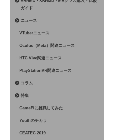
VRHMD・XRHMD・MRグラス購入・比較
ガイド
ニュース
VTuberニュース
Oculus（Meta）関連ニュース
HTC Vive関連ニュース
PlayStationVR関連ニュース
コラム
特集
GameFiに挑戦してみた
Youthのチカラ
CEATEC 2019