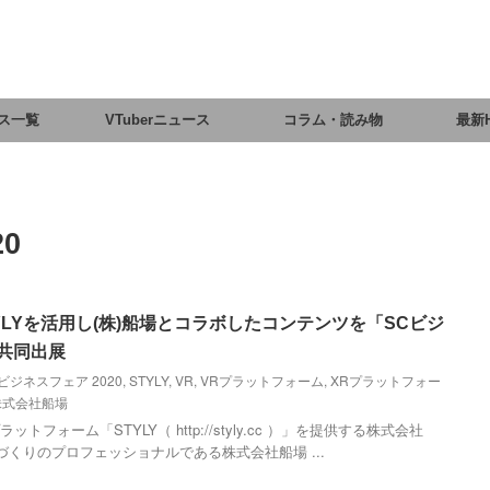
ス一覧
VTuberニュース
コラム・読み物
最新
0
b、STYLYを活用し(株)船場とコラボしたコンテンツを「SCビジ
て共同出展
ビジネスフェア 2020
,
STYLY
,
VR
,
VRプラットフォーム
,
XRプラットフォー
株式会社船場
ットフォーム「STYLY（ http://styly.cc ）」を提供する株式会社
 商空間づくりのプロフェッショナルである株式会社船場 ...