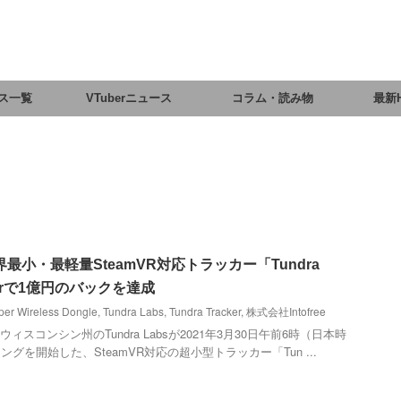
ス一覧
VTuberニュース
コラム・読み物
最新
の世界最小・最軽量SteamVR対応トラッカー「Tundra
arterで1億円のバックを達成
per Wireless Dongle
,
Tundra Labs
,
Tundra Tracker
,
株式会社Intofree
国ウィスコンシン州のTundra Labsが2021年3月30日午前6時（日本時
を開始した、SteamVR対応の超小型トラッカー「Tun ...