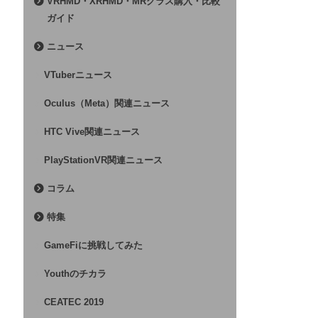
VRHMD・XRHMD・MRグラス購入・比較
ガイド
ニュース
VTuberニュース
Oculus（Meta）関連ニュース
HTC Vive関連ニュース
PlayStationVR関連ニュース
コラム
特集
GameFiに挑戦してみた
Youthのチカラ
CEATEC 2019