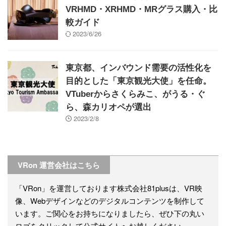
VRHMD・XRHMD・MRグラス購入・比
較ガイド
2023/6/26
東京都、インバウンド需要の活性化を
目的とした「東京観光大使」を任命。
VTuberからさくらみこ、がうる・ぐ
ら、森カリオペが選出
2023/2/8
VRon 運営会社はこちら
「VRon」を運営しております株式会社81plusは、VR映
像、Webデザインなどのデジタルコンテンツを制作して
います。ご関心をお持ちになりましたら、ぜひ下の丸い
ロゴをクリックして公式サイトへお越しください。