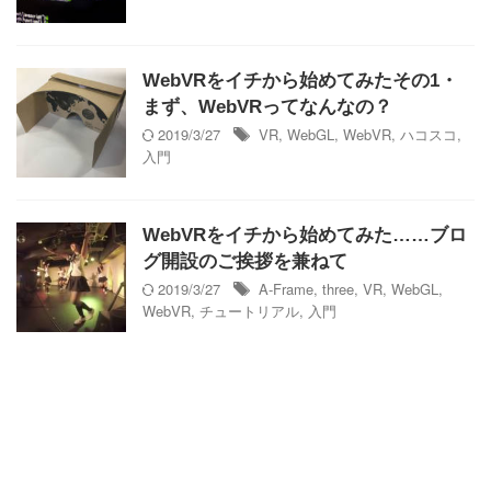
WebVRをイチから始めてみたその1・
まず、WebVRってなんなの？
2019/3/27
VR
,
WebGL
,
WebVR
,
ハコスコ
,
入門
WebVRをイチから始めてみた……ブロ
グ開設のご挨拶を兼ねて
2019/3/27
A-Frame
,
three
,
VR
,
WebGL
,
WebVR
,
チュートリアル
,
入門