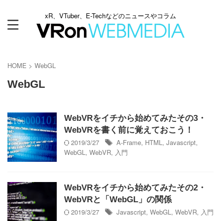
xR、VTuber、E-Techなどのニュースやコラム
HOME
>
WebGL
WebGL
WebVRをイチから始めてみたその3・
WebVRを書く前に覚えておこう！
2019/3/27
A-Frame
,
HTML
,
Javascript
,
WebGL
,
WebVR
,
入門
WebVRをイチから始めてみたその2・
WebVRと「WebGL」の関係
2019/3/27
Javascript
,
WebGL
,
WebVR
,
入門