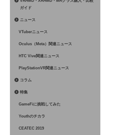
VRHMD・XRHMD・MRグラス購入・比較
ガイド
ニュース
VTuberニュース
Oculus（Meta）関連ニュース
HTC Vive関連ニュース
PlayStationVR関連ニュース
コラム
特集
GameFiに挑戦してみた
Youthのチカラ
CEATEC 2019