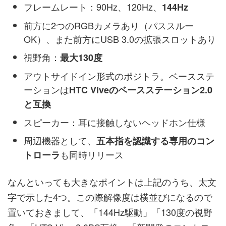
フレームレート：90Hz、120Hz、
144Hz
前方に2つのRGBカメラあり（パススルー
OK）、また前方にUSB 3.0の拡張スロットあり
視野角：
最大130度
アウトサイドイン形式のポジトラ。ベースステ
ーションは
HTC Viveのベースステーション2.0
と互換
スピーカー：耳に接触しないヘッドホン仕様
周辺機器として、
五本指を認識する専用のコン
も同時リリース
トローラ
なんといっても大きなポイントは上記のうち、太文
字で示した4つ。この際解像度は横並びになるので
置いておきまして、「144Hz駆動」「130度の視野