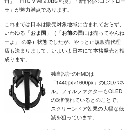
角」「HTC Vive 2.0BS互換」「新開発のコントロー
ラ」が魅力満点であります。
これまでは日本は販売対象地域に含まれておらず、
いわゆる「
」（「
には売ってやんね
おま国
お前の国
ーよ」 の略）状態でしたが、やっと正規販売代理
店も決まりまして、いよいよ日本にて本格発売と相
成ります。
独自設計のHMDは
「1440px×1600px」のLCDパネ
ル。フィルファクターもOLED
の3倍優れているとのことで、
スクリーンドア効果の大幅な低
減を狙っています。