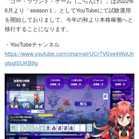
「ゴー・ラウンド・ゲーム（ごらんげ）」は2022年
6月より「season１」としてYouTubeにて試験運用
を開始しておりまして、今年の秋より本格稼働へと
移行することになります。
・YouTubeチャンネル
https://www.youtube.com/channel/UCr7VSye4WqUh
gtsglSUKB9g