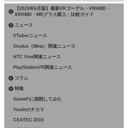
【2023年6月版】最新VRゴーグル・VRHMD・
XRHMD・MRグラス購入・比較ガイド
ニュース
VTuberニュース
Oculus（Meta）関連ニュース
HTC Vive関連ニュース
PlayStationVR関連ニュース
コラム
特集
GameFiに挑戦してみた
Youthのチカラ
CEATEC 2019