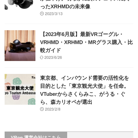
ったXRHMDの未来像
2023/3/13
【2023年6月版】最新VRゴーグル・
VRHMD・XRHMD・MRグラス購入・比
較ガイド
2023/6/26
東京都、インバウンド需要の活性化を
目的とした「東京観光大使」を任命。
VTuberからさくらみこ、がうる・ぐ
ら、森カリオペが選出
2023/2/8
VRon 運営会社はこちら