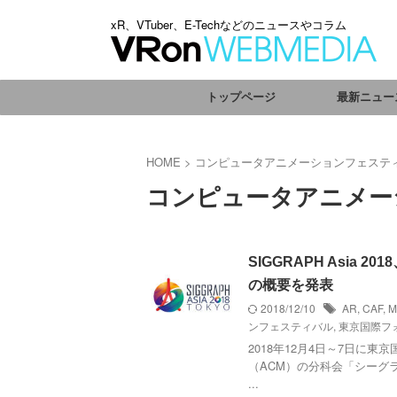
xR、VTuber、E-Techなどのニュースやコラム
トップページ
最新ニュー
HOME
>
コンピュータアニメーションフェステ
コンピュータアニメー
SIGGRAPH Asia
の概要を発表
2018/12/10
AR
,
CAF
,
M
ンフェスティバル
,
東京国際フ
2018年12月4日～7日に
（ACM）の分科会「シーグラフ
...