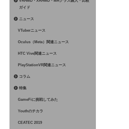
VRHMD・XRHMD・MRグラス購入・比較
ガイド
ニュース
VTuberニュース
Oculus（Meta）関連ニュース
HTC Vive関連ニュース
PlayStationVR関連ニュース
コラム
特集
GameFiに挑戦してみた
Youthのチカラ
CEATEC 2019