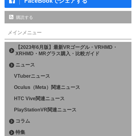
FaceBookでシェアする
購読する
メインメニュー
【2023年6月版】最新VRゴーグル・VRHMD・
XRHMD・MRグラス購入・比較ガイド
ニュース
VTuberニュース
Oculus（Meta）関連ニュース
HTC Vive関連ニュース
PlayStationVR関連ニュース
コラム
特集