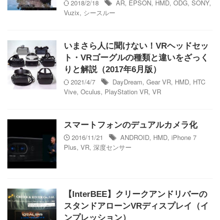
2018/2/18
AR
,
EPSON
,
HMD
,
ODG
,
SONY
,
Vuzix
,
シースルー
いまさら人に聞けない！VRヘッドセッ
ト・VRゴーグルの種類と違いをざっく
りと解説（2017年6月版）
2021/4/7
DayDream
,
Gear VR
,
HMD
,
HTC
Vive
,
Oculus
,
PlayStation VR
,
VR
スマートフォンのデュアルカメラ化
2016/11/21
ANDROID
,
HMD
,
iPhone 7
Plus
,
VR
,
深度センサー
【InterBEE】クリークアンドリバーの
スタンドアローンVRディスプレイ（イ
ンプレッション）