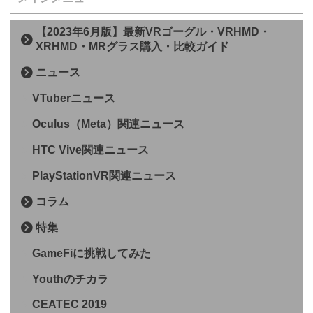
【2023年6月版】最新VRゴーグル・VRHMD・
XRHMD・MRグラス購入・比較ガイド
ニュース
VTuberニュース
Oculus（Meta）関連ニュース
HTC Vive関連ニュース
PlayStationVR関連ニュース
コラム
特集
GameFiに挑戦してみた
Youthのチカラ
CEATEC 2019