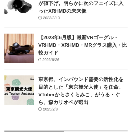
が値下げ。明らかに次のフェイズに入
ったXRHMDの未来像
2023/3/13
【2023年6月版】最新VRゴーグル・
VRHMD・XRHMD・MRグラス購入・比
較ガイド
2023/6/26
東京都、インバウンド需要の活性化を
目的とした「東京観光大使」を任命。
VTuberからさくらみこ、がうる・ぐ
ら、森カリオペが選出
2023/2/8