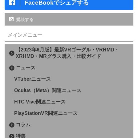
FaceBookでシェアする
購読する
メインメニュー
【2023年6月版】最新VRゴーグル・VRHMD・
XRHMD・MRグラス購入・比較ガイド
ニュース
VTuberニュース
Oculus（Meta）関連ニュース
HTC Vive関連ニュース
PlayStationVR関連ニュース
コラム
特集