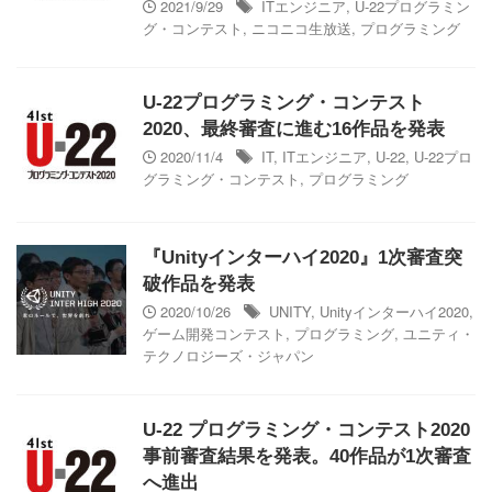
2021/9/29
ITエンジニア
,
U-22プログラミン
グ・コンテスト
,
ニコニコ生放送
,
プログラミング
U-22プログラミング・コンテスト
2020、最終審査に進む16作品を発表
2020/11/4
IT
,
ITエンジニア
,
U-22
,
U-22プロ
グラミング・コンテスト
,
プログラミング
『Unityインターハイ2020』1次審査突
破作品を発表
2020/10/26
UNITY
,
Unityインターハイ2020
,
ゲーム開発コンテスト
,
プログラミング
,
ユニティ・
テクノロジーズ・ジャパン
U-22 プログラミング・コンテスト2020
事前審査結果を発表。40作品が1次審査
へ進出