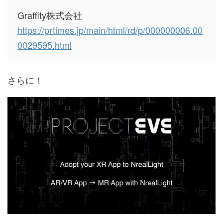
Graffity株式会社
https://prtimes.jp/main/html/rd/p/000000006.00
0029595.html
さらに！