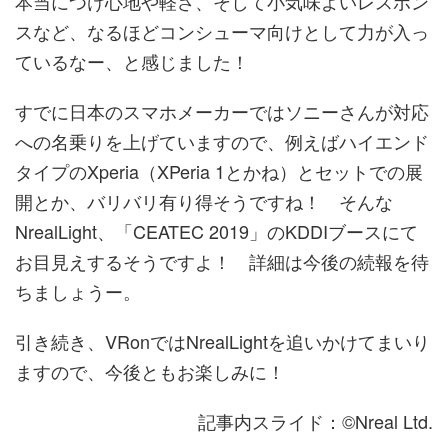
本当につけ心地や軽さ、そして小気味よいレスポン
スなど、なるほどコンシューマ向けとして力が入っ
ているなー、と感じました！
すでに日本のスマホメーカーではソニーさんが対応
への名乗りを上げていますので、例えばハイエンド
タイプのXperia（XPeria 1とかね）とセットでの展
開とか、バリバリ有り得そうですね！ そんな
NrealLight、「CEATEC 2019」のKDDIブースにて
お目見えするそうですよ！ 詳細は今後の続報を待
ちましょうー。
引き続き、VRonではNrealLightを追いかけてまいり
ますので、今後ともお楽しみに！
記事内スライド：©Nreal Ltd.