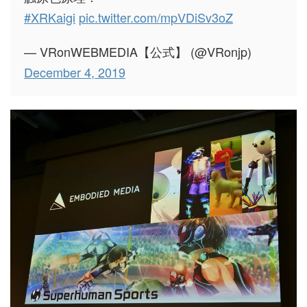
#XRKaigi
pic.twitter.com/mpVDiSv3oZ
— VRonWEBMEDIA【公式】 (@VRonjp)
December 4, 2019