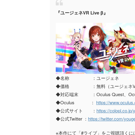
『ユージェネVR Live β』
◆名称 ：ユージェネ
◆価格 ：無料（ユージェネVR L
◆対応端末 ：Oculus Quest、Oculu
◆Oculus ：
https://www.oculu
◆公式サイト ：
https://colopl.co.jp
◆公式Twitter ：
https://twitter.com/youg
※本作にて「#ライブ」をご視聴頂く