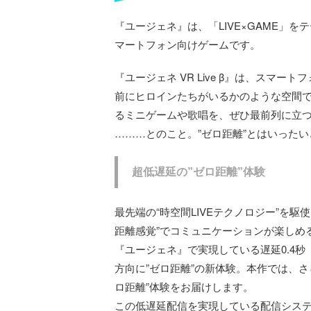
『ユージェネ』は、「LIVE×GAME」をテ
マートフォン向けゲームです。
『ユージェネ VR Live β』は、スマ
前にヒロインたちがいるかのような空間で
るミニゲームや歌唱を、ぜひ最前列に立つ
………とのこと。”ゼロ距離”とはいった
超低遅延の”ゼロ距離”体験
最先端の“時空間LIVEテクノロジー”を
距離感覚”でコミュニケーションが楽しめ
『ユージェネ』で実現している遅延0.4
方向に”ゼロ距離”の新体験。本作では、さ
ロ距離”体験をお届けします。
この低遅延配信を実現している配信システ