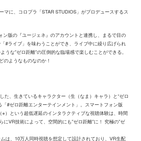
ーマに、コロプラ「STAR STUDIOS」がプロデュースするス
ートフォン版の『ユージェネ』のアカウントと連携し、まるで目の
「#ライブ」を味わうことができ、ライブ中に繰り広げられ
ような”ゼロ距離”の圧倒的な臨場感で楽しむことができる。
いどのようなものなのか！
駆使した、生きているキャラクター（生（なま）キャラ）と“ゼロ
る「#ゼロ距離エンターテインメント」。スマートフォン版
秒（※）という超低遅延のインタラクティブな視聴体験は、時間
らにVR技術によって、空間的にも”ゼロ距離”に！ 究極の”ゼ
ムは、10万人同時視聴を想定して設計されており、VR生配