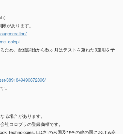
uch）
制限があります。
/yougeneration/
ene_colopl
いるため、配信開始から数ヶ月はテストを兼ねたβ運用を予
】
uest/3891849490872896/
です。
異なる場合があります。
式会社コロプラの登録商標です。
 Facebook Technologies, LLC社の米国及びその他の国における商