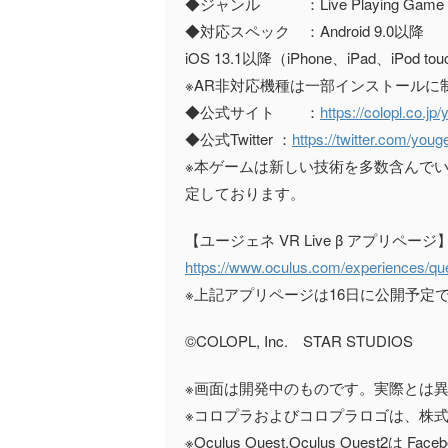
◆ジャンル ：Live Playing Game
◆対応スペック ：Android 9.0以降
iOS 13.1以降（iPhone、iPad、iPod to
※AR非対応機種は一部インストールに
◆公式サイト ：
https://colopl.co.jp
◆公式Twitter ：
https://twitter.com/youg
※本ゲームは新しい技術を多数含んで
定しております。
【ユージェネ VR Live β アプリページ
https://www.oculus.com/experiences/q
※上記アプリページは16日に公開予定
©COLOPL, Inc. STAR STUDIOS
※画面は開発中のものです。実際とは
※コロプラおよびコロプラロゴは、株
※Oculus Ouest,Oculus Ouest2は