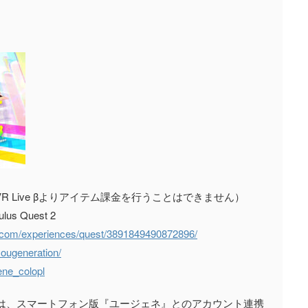
ive βよりアイテム課金を行うことはできません）
s Quest 2
s.com/experiences/quest/3891849490872896/
/yougeneration/
ene_colopl
には、スマートフォン版『ユージェネ』とのアカウント連携