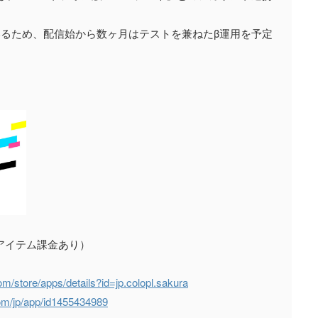
いるため、配信始から数ヶ月はテストを兼ねたβ運用を予定
イテム課金あり）
com/store/apps/details?id=jp.colopl.sakura
com/jp/app/id1455434989