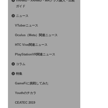
VRHMD・XRHMD・MRグラス購入・比較
ガイド
ニュース
VTuberニュース
Oculus（Meta）関連ニュース
HTC Vive関連ニュース
PlayStationVR関連ニュース
コラム
特集
GameFiに挑戦してみた
Youthのチカラ
CEATEC 2019