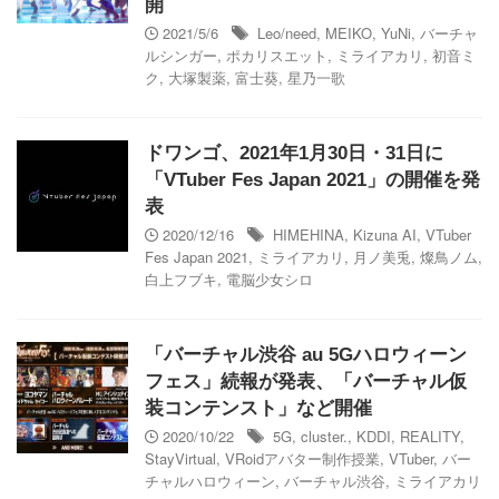
開
2021/5/6
Leo/need
,
MEIKO
,
YuNi
,
バーチャ
ルシンガー
,
ポカリスエット
,
ミライアカリ
,
初音ミ
ク
,
大塚製薬
,
富士葵
,
星乃一歌
ドワンゴ、2021年1月30日・31日に
「VTuber Fes Japan 2021」の開催を発
表
2020/12/16
HIMEHINA
,
Kizuna AI
,
VTuber
Fes Japan 2021
,
ミライアカリ
,
月ノ美兎
,
燦鳥ノム
,
白上フブキ
,
電脳少女シロ
「バーチャル渋谷 au 5Gハロウィーン
フェス」続報が発表、「バーチャル仮
装コンテンスト」など開催
2020/10/22
5G
,
cluster.
,
KDDI
,
REALITY
,
StayVirtual
,
VRoidアバター制作授業
,
VTuber
,
バー
チャルハロウィーン
,
バーチャル渋谷
,
ミライアカリ