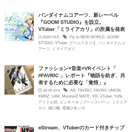
バンダイナムコアーツ、新レーベル
『GOOM STUDIO』を設立。
VTuber「ミライアカリ」の所属を発表
2020/10/5
Fly to NEW WORLD
,
GOOM
STUDIO
,
VTuber
,
グームスタジオ
,
バンダイナムコ
アーツ
,
ミライアカリ
ファッション×音楽×VRイベント「
#FAVRIC 」レポート『物語を紡ぎ、共
有するために必要な「覚悟」』
2019/10/4
AR
,
FAVRIC
,
FAVRIC UNION
,
KMNZ
,
LAM
,
MonsterZ MATE
,
VR
,
VTuber
,
YuNi
,
アイドル部
,
ピンキーホップヘップバーン
,
ミライア
カリ
,
樋口楓
,
電脳少女シロ
eStream、VTuberのカード付きチップ