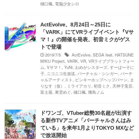
樋口楓
,
電脳少女シロ
ActEvolve、8月24日～25日に
「VARK」にてVRライブイベント『Vサ
マ！』の開催を発表、初音ミクがゲス
トで登場
2019/7/5
ActEvolve
,
SEGA feat. HATSUNE
MIKU Project
,
VARK
,
VR
,
VRライブプラットフォー
ム
,
Vサマ！
,
YuNi
,
おめがシスターズ
,
すーぱーそに
子
,
ニコニコ生放送
,
バーチャル・シンガー
,
バーチ
ャルアーティスト
,
ピンキーホップヘップバーン
,
ま
りなす（仮）
,
ミライアカリ
,
初音ミク
,
天神子兎音
,
富士葵
,
東雲めぐ
,
樋口楓
,
燦鳥ノム
ドワンゴ、VTuber総勢30名超が出演す
る新作TVアニメ「バーチャルさんはみ
ている」を来年1月よりTOKYO MXなど
で放送開始