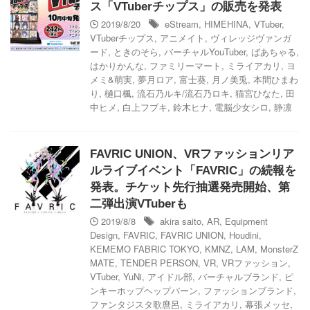
ス「VTuberチップス」の販売を発表
2019/8/20
eStream
,
HIMEHINA
,
VTuber
,
VTuberチップス
,
アニメイト
,
ヴィレッジヴァンガ
ード
,
ときのそら
,
バーチャルYouTuber
,
ばあちゃる
,
はかりかんな
,
ファミリーマート
,
ミライアカリ
,
ヨ
メミ&萌実
,
夢月ロア
,
富士葵
,
月ノ美兎
,
本間ひまわ
り
,
樋口楓
,
流石乃ルキ/流石乃ロキ
,
猫宮ひなた
,
田
中ヒメ
,
白上フブキ
,
鈴木ヒナ
,
電脳少女シロ
,
静凛
FAVRIC UNION、VRファッションリア
ルライブイベント「FAVRIC」の続報を
発表。チケット先行抽選発売開始、第
二弾出演VTuberも
2019/8/8
akira saito
,
AR
,
Equipment
Design
,
FAVRIC
,
FAVRIC UNION
,
Houdini
,
KEMEMO FABRIC TOKYO
,
KMNZ
,
LAM
,
MonsterZ
MATE
,
TENDER PERSON
,
VR
,
VRファッション
,
VTuber
,
YuNi
,
アイドル部
,
バーチャルブランド
,
ピ
ンキーホップヘップバーン
,
ファッションブランド
,
ファンタジスタ歌麿呂
,
ミライアカリ
,
幕張メッセ
,