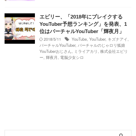
エビリー、「2018年にブレイクする
YouTuber予想ランキング」を発表、1
位はバーチャルYouTuber「輝夜月」
2018/5/11
YouTube
,
YouTuber
,
キズナアイ
,
バーチャルYouTuber
,
バーチャルのじゃロリ狐娘
YouTuberおじさん
,
ミライアカリ
,
株式会社エビリ
ー
,
輝夜月
,
電脳少女シロ