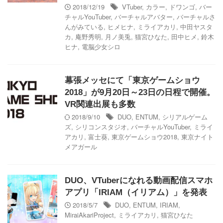
2018/12/19
VTuber
,
カラー
,
ドワンゴ
,
バー
チャルYouTuber
,
バーチャルアバター
,
バーチャルさ
んがみている
,
ヒメヒナ
,
ミライアカリ
,
中田ヤスタ
カ
,
庵野秀明
,
月ノ美兎
,
猫宮ひなた
,
田中ヒメ
,
鈴木
ヒナ
,
電脳少女シロ
幕張メッセにて「東京ゲームショウ
2018」が9月20日～23日の日程で開催。
VR関連出展も多数
2018/9/10
DUO
,
ENTUM
,
シリアルゲーム
ズ
,
シリコンスタジオ
,
バーチャルYouTuber
,
ミライ
アカリ
,
富士葵
,
東京ゲームショウ2018
,
東京ナイト
メアガール
DUO、VTuberになれる動画配信スマホ
アプリ「IRIAM（イリアム）」を発表
2018/5/7
DUO
,
ENTUM
,
IRIAM
,
MiraiAkariProject
,
ミライアカリ
,
猫宮ひなた