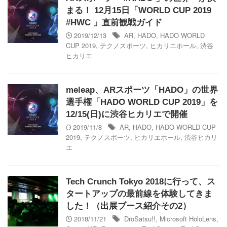
まる！ 12月15日「WORLD CUP 2019
#HWC 」直前観戦ガイド
2019/12/13
AR
,
HADO
,
HADO WORLD
CUP 2019
,
テクノスポーツ
,
ヒカリエホール
,
渋谷
ヒカリエ
meleap、ARスポーツ「HADO」の世界
選手権「HADO WORLD CUP 2019」を
12/15(日)に渋谷ヒカリエで開催
2019/11/8
AR
,
HADO
,
HADO WORLD CUP
2019
,
テクノスポーツ
,
ヒカリエホール
,
渋谷ヒカリ
エ
Tech Crunch Tokyo 2018に行って、ス
タートアップの最前線を体験してきま
した！（出展ブース紹介その2）
2018/11/21
DroSatsu!!
,
Microsoft HoloLens
,