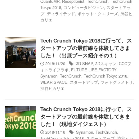
QuantuMR
,
Receptionist
,
TechCrunch
,
TechCrunch
Tokyo 2018
,
コンピュータビジョン
,
スタートアッ
プ
,
ディライテッド
,
ポケット・クエリーズ
,
渋谷ヒ
カリエ
Tech Crunch Tokyo 2018に行って、ス
タートアップの最前線を体験してきま
した！（出展ブース紹介その１）
2018/11/20
3D SNAP
,
3Dスキャン
,
CCCフ
ォトライフラボ
,
FUTURE LIFE FACTORY
,
Synamon
,
TechCrunch
,
TechCrunch Tokyo 2018
,
WEAR SPACE
,
スタートアップ
,
フォトグラメトリ
,
渋谷ヒカリエ
Tech Crunch Tokyo 2018に行って、ス
タートアップの最前線を体験してきま
した！（現地ダイジェスト）
2018/11/16
Synamon
,
TechCrunch
,
TechCrunch Tokyo 2018
,
スタートアップ
,
渋谷ヒカ