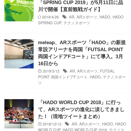
「SPRING CUP 2019」が5月11日に品
川で開催【直前観戦ガイド】
2019/4/26
AR
,
ARスポーツ
,
HADO
,
HADO
SPRING CUP
,
テクノスポーツ
meleap、ARスポーツ「HADO」の新規
常設アリーナを両国「FUTSAL POINT
両国インドアFコート」にて導入。3月
16日から
2019/3/12
AR
,
ARスポーツ
,
FUTSAL
POINT 両国インドアFコート
,
HADO
,
テクノスポー
ツ
「HADO WORLD CUP 2018」に行っ
て、ARスポーツの進化に涙してきまし
た！（現地ツイートまとめ）
2018/12/12
AR
,
ARスポーツ
,
HADO
,
HADO
WORLD CUP
,
HADO WORLD CUP 2018
,
テクノス