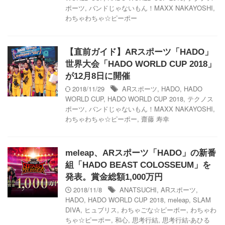
ポーツ
,
バンドじゃないもん！MAXX NAKAYOSHI
,
わちゃわちゃ☆ピーポー
【直前ガイド】ARスポーツ「HADO」
世界大会「HADO WORLD CUP 2018」
が12月8日に開催
2018/11/29
ARスポーツ
,
HADO
,
HADO
WORLD CUP
,
HADO WORLD CUP 2018
,
テクノス
ポーツ
,
バンドじゃないもん！MAXX NAKAYOSHI
,
わちゃわちゃ☆ピーポー
,
齋藤 寿幸
meleap、ARスポーツ「HADO」の新番
組「HADO BEAST COLOSSEUM」を
発表。賞金総額1,000万円
2018/11/8
ANATSUCHI
,
ARスポーツ
,
HADO
,
HADO WORLD CUP 2018
,
meleap
,
SLAM
DIVA
,
ヒュブリス
,
わちゃごな☆ピーポー
,
わちゃわ
ちゃ☆ピーポー
,
和心
,
思考行結
,
思考行結-あひる