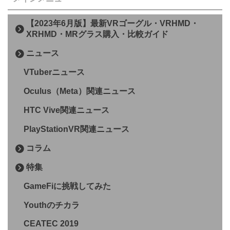
【2023年6月版】最新VRゴーグル・VRHMD・
XRHMD・MRグラス購入・比較ガイド
ニュース
VTuberニュース
Oculus（Meta）関連ニュース
HTC Vive関連ニュース
PlayStationVR関連ニュース
コラム
特集
GameFiに挑戦してみた
Youthのチカラ
CEATEC 2019