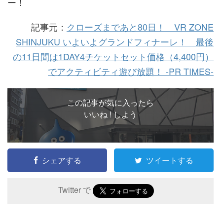
ー！
記事元：
クローズまであと80日！ VR ZONE
SHINJUKU いよいよグランドフィナーレ！ 最後
の11日間は1DAY4チケットセット価格（4,400円）
でアクティビティ遊び放題！ -PR TIMES-
この記事が気に入ったら
いいね ! しよう
シェアする
ツイートする
Twitter で