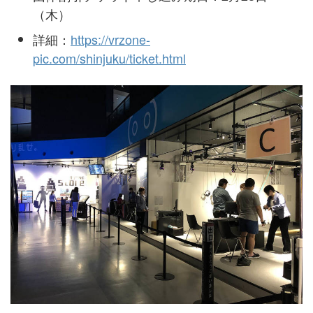
（木）
詳細：
https://vrzone-
pic.com/shinjuku/ticket.html