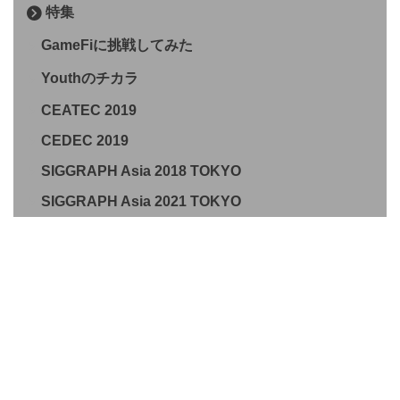
特集
GameFiに挑戦してみた
Youthのチカラ
CEATEC 2019
CEDEC 2019
SIGGRAPH Asia 2018 TOKYO
SIGGRAPH Asia 2021 TOKYO