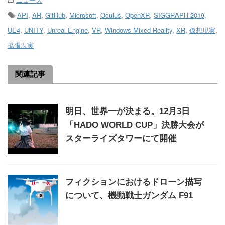
-
API
,
AR
,
GitHub
,
Microsoft
,
Oculus
,
OpenXR
,
SIGGRAPH 2019
,
UE4
,
UNITY
,
Unreal Engine
,
VR
,
Windows Mixed Reality
,
XR
,
仮想現実
,
拡張現実
関連記事
明日、世界一が決まる。12月3日
「HADO WORLD CUP」決勝大会が
スターライズタワーにて開催
フィクションにおけるドローン描写
について、機動戦士ガンダム F91