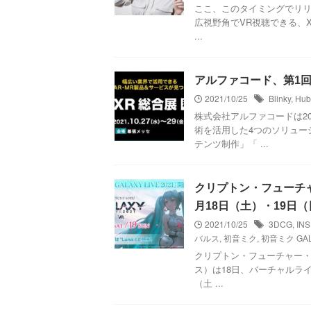
ここ、このタイミングでリリー
広視野角でVR視聴できる、X
...
アルファコード、第1
2021/10/25
Blinky
,
Hub
株式会社アルファコードは2
術を活用した4つのソリュー
テンツ制作」「 ...
クリプトン・フューチャー
月18日（土）・19日
2021/10/25
3DCG
,
IN
バルス
,
初音ミク
,
初音ミク GALA
クリプトン・フューチャー
ス）は18日、バーチャルライブ「
（土 ...