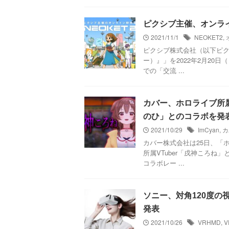
ピクシブ主催、オンライン
2021/11/1
NEOKET2
,
ピクシブ株式会社（以下ピク
ー）』」を2022年2月20
での「交流 ...
カバー、ホロライブ所
のひ」とのコラボを発
2021/10/29
ImCyan
,
カ
カバー株式会社は25日、「ホ
所属VTuber「戌神ころ
コラボレー ...
ソニー、対角120度の視野
発表
2021/10/26
VRHMD
,