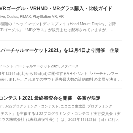
新VRゴーグル・VRHMD・MRグラス購入・比較ガイド
ive
,
Oculus
,
PIMAX
,
PlayStation VR
,
VR
の「ヘッドマウントディスプレイ（Head Mount Display、以降
 / XRゴーグル」「MRグラス」が販売または配布されていますが、 ...
『バーチャルマーケット2021』を12月4日より開催 企業
Rイベント
,
バーチャルマーケット2021
,
メタバース
21年12月4日(土)から19日(日)に開催するVRイベント『バーチャルマー
発表しました。これまでの中でも過去最大数の計約80社の出展が決ま ...
・コンテスト2021 最終審査会を開催 各賞が決定
ア
,
U-22プログラミング・コンテスト
,
ニコニコ生放送
,
プログラミング
ンテスト」を主催するU-22プログラミング・コンテスト実行委員会（実
ウズ株式会社 代表取締役社長））は、2021年11月21日（日）に行わ