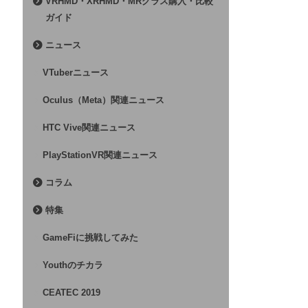
VRHMD・XRHMD・MRグラス購入・比較
ガイド
ニュース
VTuberニュース
Oculus（Meta）関連ニュース
HTC Vive関連ニュース
PlayStationVR関連ニュース
コラム
特集
GameFiに挑戦してみた
Youthのチカラ
CEATEC 2019