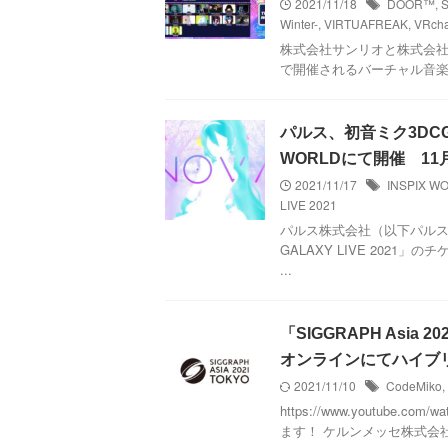
2021/11/18
DOOR™
,
S
Winter-
,
VIRTUAFREAK
,
VRcha
株式会社サンリオと株式会社サ
で開催されるバーチャル音楽フェス「SAN
パルス、初音ミク3DCG・
WORLDにて開催 11
2021/11/17
INSPIX W
LIVE 2021
パルス株式会社（以下パルス）
GALAXY LIVE 20
...
「SIGGRAPH Asia
オンラインにてハイブ
2021/11/10
CodeMiko
,
https://www.youtube
ます！ ケルンメッセ株式会社