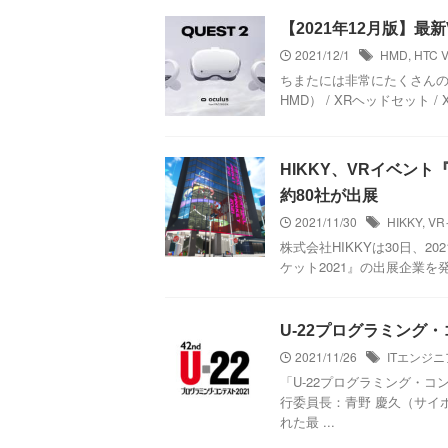
【2021年12月版】最
2021/12/1
HMD
,
HTC V
ちまたには非常にたくさんの種類
HMD） / XRヘッドセット
HIKKY、VRイベント
約80社が出展
2021/11/30
HIKKY
,
V
株式会社HIKKYは30日、20
ケット2021』の出展企業を
U-22プログラミング
2021/11/26
ITエンジニ
「U-22プログラミング・コ
行委員長：青野 慶久（サイボ
れた最 ...