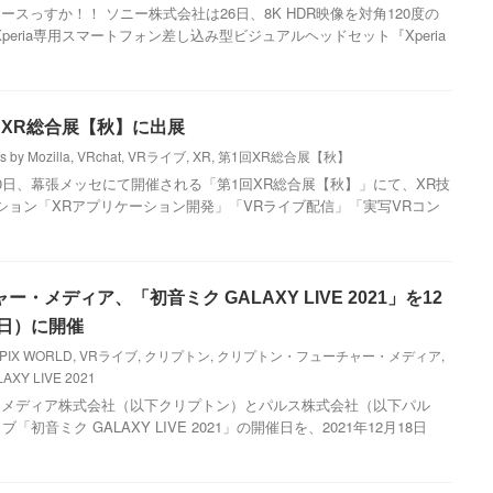
スっすか！！ ソニー株式会社は26日、8K HDR映像を対角120度の
peria専用スマートフォン差し込み型ビジュアルヘッドセット『Xperia
回XR総合展【秋】に出展
s by Mozilla
,
VRchat
,
VRライブ
,
XR
,
第1回XR総合展【秋】
0日、幕張メッセにて開催される「第1回XR総合展【秋】」にて、XR技
ション「XRアプリケーション開発」「VRライブ配信」「実写VRコン
・メディア、「初音ミク GALAXY LIVE 2021」を12
（日）に開催
SPIX WORLD
,
VRライブ
,
クリプトン
,
クリプトン・フューチャー・メディア
,
XY LIVE 2021
・メディア株式会社（以下クリプトン）とパルス株式会社（以下パル
初音ミク GALAXY LIVE 2021」の開催日を、2021年12月18日