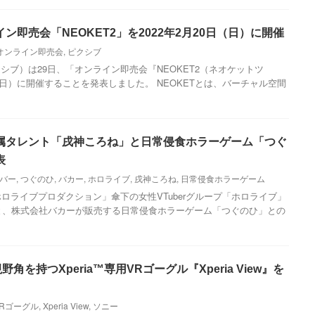
即売会「NEOKET2」を2022年2月20日（日）に開催
オンライン即売会
,
ピクシブ
シブ）は29日、「オンライン即売会『NEOKET2（ネオケットツ
日（日）に開催することを発表しました。 NEOKETとは、バーチャル空間
属タレント「戌神ころね」と日常侵食ホラーゲーム「つぐ
表
バー
,
つぐのひ
,
バカー
,
ホロライブ
,
戌神ころね
,
日常侵食ホラーゲーム
ロライブプロダクション」傘下の女性VTuberグループ「ホロライブ」
ね」と、株式会社バカーが販売する日常侵食ホラーゲーム「つぐのひ」との
角を持つXperia™専用VRゴーグル『Xperia View』を
VRゴーグル
,
Xperia View
,
ソニー