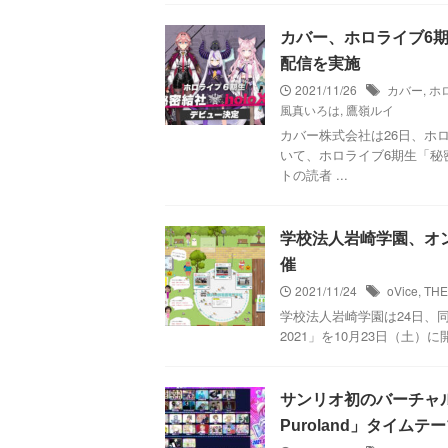
カバー、ホロライブ6期
配信を実施
2021/11/26
カバー
,
ホ
風真いろは
,
鷹嶺ルイ
カバー株式会社は26日、ホロ
いて、ホロライブ6期生「秘密
トの読者 ...
学校法人岩崎学園、オ
催
2021/11/24
oVice
,
THE
学校法人岩崎学園は24日、同学
2021」を10月23日（土）
サンリオ初のバーチャル音楽フェ
Puroland」タイム