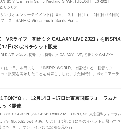
ANRIO Virtual Fes in Sanrio Puroland
,
SPWN
,
TUBEOUT FES -2021
t
,
サンリオ
ンリオエンターテイメントは18日、12月11日(土)、12日(日)の2日間
RIO Virtual Fes in Sanrio Pur ...
VRライブ「初音ミク GALAXY LIVE 2021」をINSPIX
月17日(水)よりチケット販売
ORLD
,
VR
,
バルス
,
初音ミク
,
初音ミク GALAXY LIVE
,
初音ミク GALAXY
は17日、本日より、「INSPIX WORLD」で開催する「初音ミク
21」のチケット販売を開始したことを発表しました。また同時に、ボカロアーテ
 2021 TOKYO」、12月14日～17日に東京国際フォーラムと
リッド開催
E-tech
,
SIGGRAPH
,
SIGGRAPH Asia 2021 TOKYO
,
XR
,
東京国際フォーラム
.com/watch?v=9bg5d2vl0w8 さあ、いよいよ3年ぶりにあのイベントが帰ってき
は本日9日、オンラインにて記者会見を行 ...