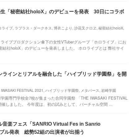
生「秘密結社holoX」のデビューを発表 30日にコラボ
ロライブ
,
ラプラス・ダークネス
,
博衣こより
,
沙花叉クロヱ
,
秘密結社holoX
,
ライブプロダクション傘下の女性VTuberグループ「ホロライブ」にお
結社holoX」のデビューを発表しました。 ホロライブとは 弊社サイ
ンラインとリアルを融合した「ハイブリッド学園祭」を開
 IWASAKI FESTIVAL 2021
,
ハイブリッド学園祭
,
メタバース
,
岩崎学園
園専門学校全7校が集まった合同学園祭 「THE IWASAKI FESTIVAL
に開催しました。 今年度は、初の試みとして、バーチャル空間 ...
ス「SANRIO Virtual Fes in Sanrio
テーブル発表 総勢52組の出演者が出揃う