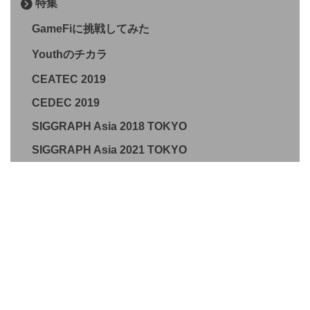
特集
GameFiに挑戦してみた
Youthのチカラ
CEATEC 2019
CEDEC 2019
SIGGRAPH Asia 2018 TOKYO
SIGGRAPH Asia 2021 TOKYO