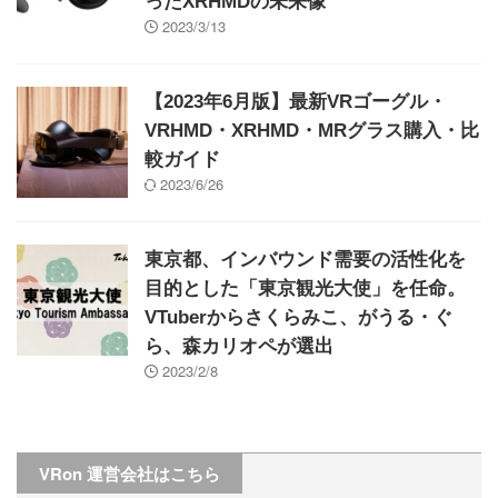
ったXRHMDの未来像
2023/3/13
【2023年6月版】最新VRゴーグル・
VRHMD・XRHMD・MRグラス購入・比
較ガイド
2023/6/26
東京都、インバウンド需要の活性化を
目的とした「東京観光大使」を任命。
VTuberからさくらみこ、がうる・ぐ
ら、森カリオペが選出
2023/2/8
VRon 運営会社はこちら