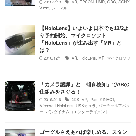
2018/2/18
AR
,
EPSON
,
HMD
,
ODG
,
SONY
,
Vuzix
,
シースルー
【HoloLens】いよいよ日本でも12/2よ
り予約開始、マイクロソフト
「HoloLens」が生み出す「MR」と
は？
2016/12/1
AR
,
HoloLens
,
MR
,
マイクロソフ
ト
「カメラ認識」と「傾き検知」でARの
仕組みをさぐる！
2018/2/16
3DS
,
AR
,
iPad
,
KINECT
,
Microsoft HoloLens
,
USBカメラ
,
バーチャルアバタ
ー
,
バンダイナムコエンターテイメント
ゴーグルさえあれば楽しめる。スタン