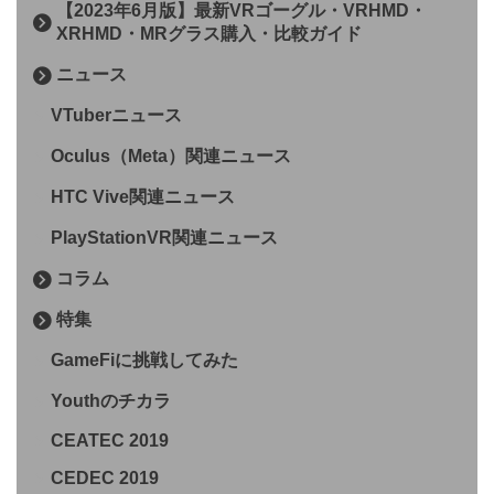
【2023年6月版】最新VRゴーグル・VRHMD・
XRHMD・MRグラス購入・比較ガイド
ニュース
VTuberニュース
Oculus（Meta）関連ニュース
HTC Vive関連ニュース
PlayStationVR関連ニュース
コラム
特集
GameFiに挑戦してみた
Youthのチカラ
CEATEC 2019
CEDEC 2019