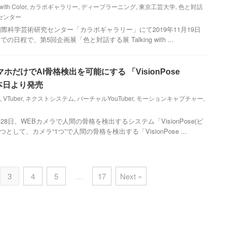
with Color
,
カラボギャラリー
,
ディープラーニング
,
東京工芸大学
,
色と対話
センター
際科学芸術研究センター「カラボギャラリー」にて2019年11月19日
までの日程で、第5回企画展「色と対話する展 Talking with ...
だけでAI骨格検出を可能にする 「VisionPose
S」を本日より発売
,
VTuber
,
ネクストシステム
,
バーチャルYouTuber
,
モーションキャプチャー
,
日、WEBカメラで人間の骨格を検出するシステム「VisionPose(ビ
して、カメラ“1つ”で人間の骨格を検出する「VisionPose ...
3
4
5
…
17
Next »