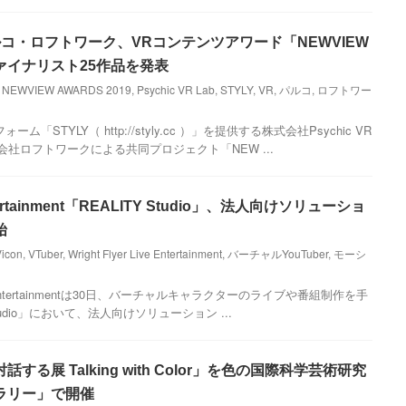
b・パルコ・ロフトワーク、VRコンテンツアワード「NEWVIEW
のファイナリスト25作品を発表
,
NEWVIEW AWARDS 2019
,
Psychic VR Lab
,
STYLY
,
VR
,
パルコ
,
ロフトワー
STYLY（ http://styly.cc ）」を提供する株式会社Psychic VR
会社ロフトワークによる共同プロジェクト「NEW ...
 Entertainment「REALITY Studio」、法人向けソリューショ
始
Vicon
,
VTuber
,
Wright Flyer Live Entertainment
,
バーチャルYouTuber
,
モーシ
ive Entertainmentは30日、バーチャルキャラクターのライブや番組制作を手
tudio」において、法人向けソリューション ...
る展 Talking with Color」を色の国際科学芸術研究
ラリー」で開催