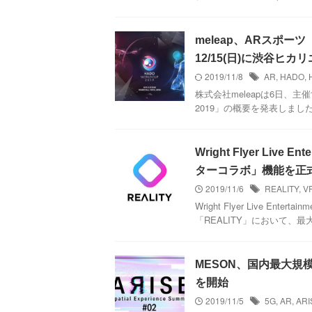
meleap、ARスポーツ
12/15(日)に渋谷ヒカ
2019/11/8
AR
,
HADO
,
株式会社meleapは6日、主
2019」の概要を発表しまし
Wright Flyer Liv
ターコラボ」機能を正
2019/11/6
REALITY
,
V
Wright Flyer Live 
「REALITY」において、
MESON、国内最大規
を開始
2019/11/5
5G
,
AR
,
ARI