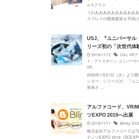
ルキグラス
うわあああああああああああ
スプレイの開発製造を手掛けるLookin
USJ、『ユニバーサル
リーズ初の「次世代体
2019/11/12
USJ
,
VR
ド：アイスボーン
,
ユニバーサル
VR
2020年1月21日（火）よ
ンター」シリーズが、『ユニ
発表さ ...
アルファコード、VR/
ツEXPO 2019へ出展
2019/11/11
Blinky
,
DCE
株式会社アルファコードは7日
テンツEXPO 2019（DCEXP