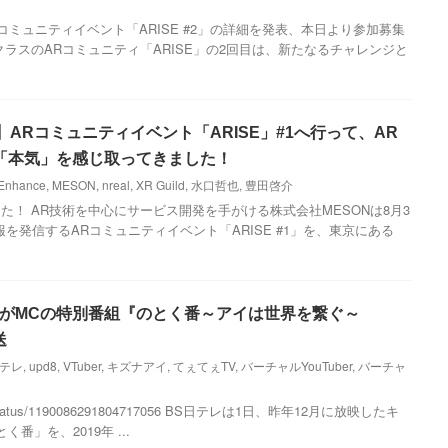
Rコミュニティイベント「ARISE #2」の詳細を発表、本日より参加募集
ラスのARコミュニティ「ARISE」の2回目は、新たなるチャレンジと
】ARコミュニティイベント「ARISE」#1へ行って、AR
「本気」を感じ取ってきました！
Enhance
,
MESON
,
nreal
,
XR Guild
,
水口哲也
,
豊田啓介
た！ AR技術を中心にサービス開発を手がける株式会社MESONは8月3
を発信するARコミュニティイベント「ARISE #1」を、東京にある
イがMCの特別番組『のとく番～アイは世界を繋ぐ～
送
日テレ
,
upd8
,
VTuber
,
キズナアイ
,
てぇてぇTV
,
バーチャルYouTuber
,
バーチャ
riiPro/status/1190086291804717056 BS日テレは1日、昨年12月に放映したキ
番」を、2019年 ...