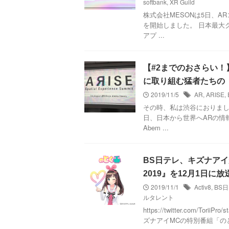
softbank
,
XR Guild
株式会社MESONは5日、A
を開始しました。 日本最大ク
アプ ...
【#2までのおさらい！
に取り組む猛者たちの
2019/11/5
AR
,
ARISE
,
その時、私は渋谷におりまし
日、日本から世界へARの情報
Abem ...
BS日テレ、キズナア
2019』を12月1日に放
2019/11/1
Activ8
,
BS
ルタレント
https://twitter.com/To
ズナアイMCの特別番組「のとく