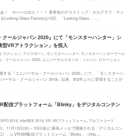
あ！ やべーの出た！！！ 業界初のデスクトップ・ホログラフ・ディ
g Glass Factoryは13日、「Looking Glass」 ...
・クールジャパン 2020』にて「モンスターハンター」シ
験型VRアトラクション」を投入
アトラクション
,
アイスボーン
,
モンスターハンター
,
モンスターハンターワール
・クールジャパン 2020
,
ユニバーサルスタジオ・ジャパン
,
ロケーション
り開催する『ユニバーサル・クールジャパン 2020』にて、「モンスターハ
バーサル・クールジャパン 2018』以来、約2年ぶりに登場することが
MR配信プラットフォーム「Blinky」をデジタルコンテン
XPO 2019
,
InterBEE 2019
,
VR
,
VRプラットフォーム
,
アルファコード
、11月13日(水)～15日(金)に幕張メッセで開催される「デジタルコン
O）」にVR/MR配信プラットフォーム「Blinky」（http ...