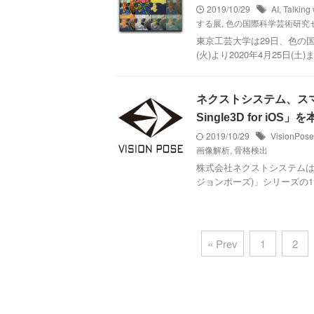
2019/10/29
AI
,
Talking 
する展
,
色の国際科学芸術研究
東京工芸大学は29日、色の国
(火)より2020年4月25日(土)
ネクストシステム、スマホ
Single3D for iO
2019/10/29
VisionPose
画像解析
,
骨格検出
株式会社ネクストシステムは28
ジョンポーズ)」シリーズの1つと
« Prev
1
2