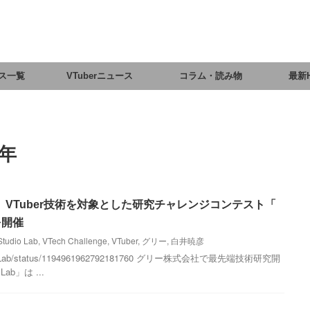
ス一覧
VTuberニュース
コラム・読み物
最新
9年
o Lab、VTuber技術を対象とした研究チャレンジコンテスト「
」を開催
tudio Lab
,
VTech Challenge
,
VTuber
,
グリー
,
白井暁彦
RStudioLab/status/1194961962792181760 グリー株式会社で最先端技術研究開
ab」は ...