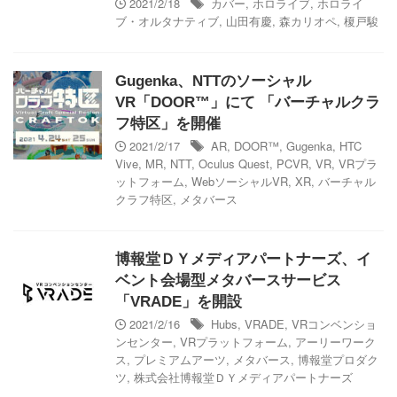
2021/2/18
カバー
,
ホロライブ
,
ホロライ
ブ・オルタナティブ
,
山田有慶
,
森カリオペ
,
榎戸駿
Gugenka、NTTのソーシャル
VR「DOOR™」にて 「バーチャルクラ
フ特区」を開催
2021/2/17
AR
,
DOOR™
,
Gugenka
,
HTC
Vive
,
MR
,
NTT
,
Oculus Quest
,
PCVR
,
VR
,
VRプラ
ットフォーム
,
WebソーシャルVR
,
XR
,
バーチャル
クラフ特区
,
メタバース
博報堂ＤＹメディアパートナーズ、イ
ベント会場型メタバースサービス
「VRADE」を開設
2021/2/16
Hubs
,
VRADE
,
VRコンベンショ
ンセンター
,
VRプラットフォーム
,
アーリーワーク
ス
,
プレミアムアーツ
,
メタバース
,
博報堂プロダク
ツ
,
株式会社博報堂ＤＹメディアパートナーズ