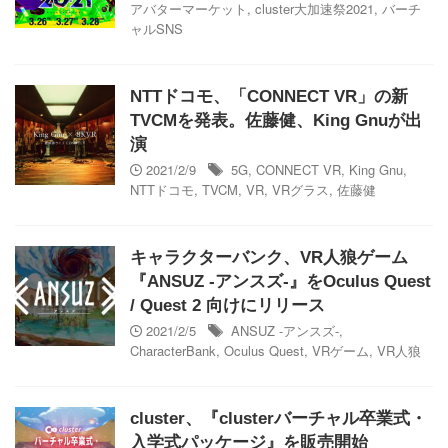
アバターマーケット
,
cluster大加速祭2021
,
バーチ
ャルSNS
NTTドコモ、「CONNECT VR」の新
TVCMを発表。佐藤健、King Gnuが出
演
2021/2/9
5G
,
CONNECT VR
,
King Gnu
,
NTTドコモ
,
TVCM
,
VR
,
VRグラス
,
佐藤健
キャラクターバンク、VR人狼ゲーム
『ANSUZ -アンスズ-』をOculus Quest
/ Quest 2 向けにリリース
2021/2/5
ANSUZ -アンスズ-
,
CharacterBank
,
Oculus Quest
,
VRゲーム
,
VR人狼
cluster、『clusterバーチャル卒業式・
入学式パッケージ』を販売開始