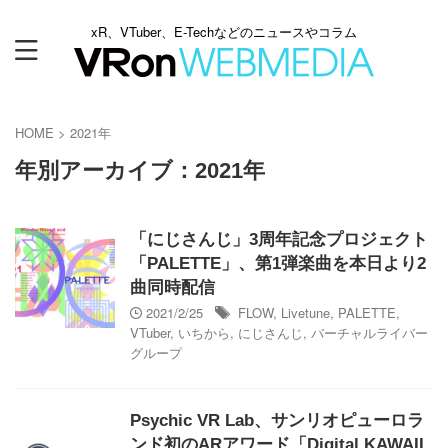
xR、VTuber、E-Techなどのニュースやコラム
HOME
>
2021年
年別アーカイブ：2021年
「にじさんじ」3周年記念プロジェクト
「PALETTE」、第1弾楽曲を本日より2
曲同時配信
2021/2/25
FLOW
,
Livetune
,
PALETTE
,
VTuber
,
いちから
,
にじさんじ
,
バーチャルライバー
グループ
Psychic VR Lab、サンリオピューロラ
ンド初のARアワード「Digital KAWAII