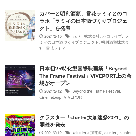
カバーと明利酒類、雪花ラミィとのコ
ラボ「ラミィの日本酒づくりプロジェ
クト」を発表
2021/2/15
カバー株式会社
,
ホロライブ
,
ラ
ミィの日本酒づくりプロジェクト
,
明利酒類株式会
社
,
雪花ラミィ
日本初VR特化型国際映画祭「Beyond
The Frame Festival」VIVEPORT上の会
場がオープン
2021/2/12
Beyond the Frame Festival
,
CinemaLeap
,
VIVEPORT
クラスター「cluster大加速祭2021」の
開催を発表
2021/2/12
#cluster大加速祭
,
cluster.
,
cluster