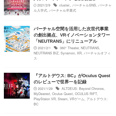
2021/2/9
cluster.
,
バーチャルSNS
,
バーチャ
ル入学式
,
バーチャル卒業式
バーチャル空間を活用した次世代事業
の創出拠点、VRイノベーションタワー
「NEUTRANS」にリニューアル
2021/2/1
360° Theater
,
NEUTRANS
,
NEUTRANS BIZ
,
Synamon
,
XR
,
バーチャルオフィ
ス
『アルトデウス: BC』がOculus Quest
のレビューで世界一を記録
2021/1/29
ALTDEUS: Beyond Chronos
,
MyDearest
,
Oculus Quest
,
OCULUS RIFT
,
PlayStaion VR
,
Steam
,
VRゲーム
,
アルトデウス:
BC