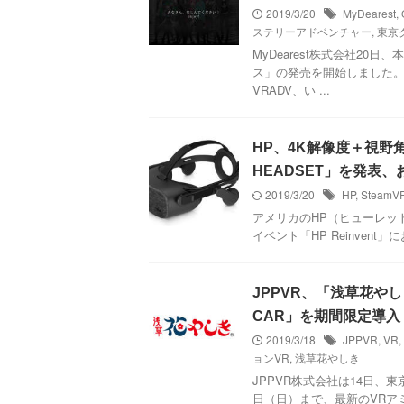
2019/3/20
MyDearest
,
ステリーアドベンチャー
,
東京
MyDearest株式会社2
ス」の発売を開始しました。
VRADV、い ...
HP、4K解像度＋視野角11
HEADSET」を発表、
2019/3/20
HP
,
SteamV
アメリカのHP（ヒューレッ
イベント「HP Reinvent」にお
JPPVR、「浅草花やし
CAR」を期間限定導入
2019/3/18
JPPVR
,
VR
,
ョンVR
,
浅草花やしき
JPPVR株式会社は14日、
日（日）まで、最新のVRア