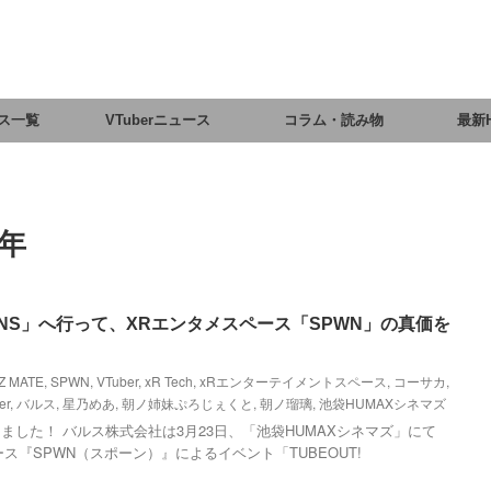
ス一覧
VTuberニュース
コラム・読み物
最新
9年
SSIONS」へ行って、XRエンタメスペース「SPWN」の真価を
rZ MATE
,
SPWN
,
VTuber
,
xR Tech
,
xRエンターテイメントスペース
,
コーサカ
,
er
,
バルス
,
星乃めあ
,
朝ノ姉妹ぷろじぇくと
,
朝ノ瑠璃
,
池袋HUMAXシネマズ
ました！ バルス株式会社は3月23日、「池袋HUMAXシネマズ」にて
ス『SPWN（スポーン）』によるイベント「TUBEOUT!