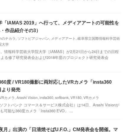
「IAMAS 2019」へ行って、メディアアートの可能性を
4・作品紹介その3）
uthのチカラ
,
ソフトピアジャパン
,
メディアアート
,
岐阜県立国際情報科学芸術
院大学
情報科学芸術大学院大学［IAMAS］が2月21日から24日までの日程
による修了研究発表会および2018年度のプロジェクト研究発表会
ank、360度 / VR180撮影に両対応したVRカメラ「insta360
日より発売
0VRカメラ
,
Arashi Vision
,
insta360
,
softbank
,
VR180
,
VRカメラ
フトバンク コマース＆サービス株式会社）は14日、Arashi Visionが
能な360度カメラ「Insta360 EVO」 ...
輝夜月」出演の「日清焼そばU.F.O.」CM発表会を開催。マ