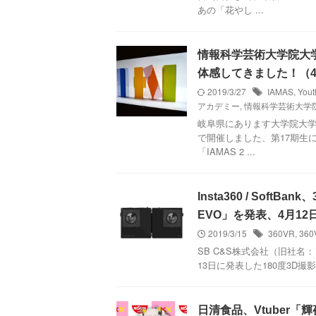
あの「花やし ...
情報科学芸術大学院大学
体感してきました！（
2019/3/27
IAMAS
,
Yo
アカデミー
,
情報科学芸術大学
岐阜県にあります大学院大学、
で開催しました、第17期生
「IAMAS 2 ...
Insta360 / SoftB
EVO」を発表、4月12
2019/3/15
360VR
,
36
SB C&S株式会社（旧社名：ソ
13日に発表した180度3D撮影も可
日清食品、Vtuber「