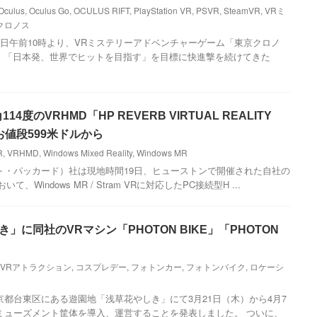
Oculus
,
Oculus Go
,
OCULUS RIFT
,
PlayStation VR
,
PSVR
,
SteamVR
,
VRミ
クロノス
0日、本日午前10時より、VRミステリーアドベンチャーゲーム「東京クロノ
 「日本発、世界でヒットを目指す」を目標に快進撃を続けてきた
4度のVRHMD「HP REVERB VIRTUAL REALITY
お値段599米ドルから
R
,
VRHMD
,
Windows Mixed Reality
,
Windows MR
ト・パッカード）社は現地時間19日、ヒューストンで開催された自社の
いて、Windows MR / Stram VRに対応したPC接続型H ...
き」に同社のVRマシン「PHOTON BIKE」「PHOTON
VRアトラクション
,
コスプレデー
,
フォトンカー
,
フォトンバイク
,
ロケーシ
東京都台東区にある遊園地「浅草花やしき」にて3月21日（木）から4月7
ミューズメント筐体を導入、運営することを発表しました。 ついに、