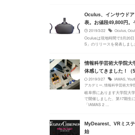
Oculus、インサウドアウ
表。お値段49,800円
2019/3/22
Oculus
,
Ocu
Oculusは現地時間で3月20日
S」のリリースを発表しました。 
情報科学芸術大学院大学
体感してきました！（
2019/3/27
IAMAS
,
Yo
アカデミー
,
情報科学芸術大学
岐阜県にあります大学院大学、
で開催しました、第17期生
「IAMAS 2 ...
MyDearest、V
始