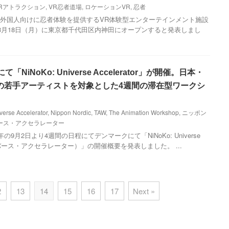
Rアトラクション
,
VR忍者道場
,
ロケーションVR
,
忍者
日、訪日外国人向けに忍者体験を提供するVR体験型エンターテインメント施設
年3月18日（月）に東京都千代田区内神田にオープンすると発表しまし
NiNoKo: Universe Accelerator」が開催。日本・
の若手アーティストを対象とした4週間の滞在型ワークシ
verse Accelerator
,
Nippon Nordic
,
TAW
,
The Animation Workshop
,
ニッポン
ース・アクセラレーター
9月2日より4週間の日程にてデンマークにて「NiNoKo: Universe
：ユニバース・アクセラレーター）」の開催概要を発表しました。 ...
2
13
14
15
16
17
Next »