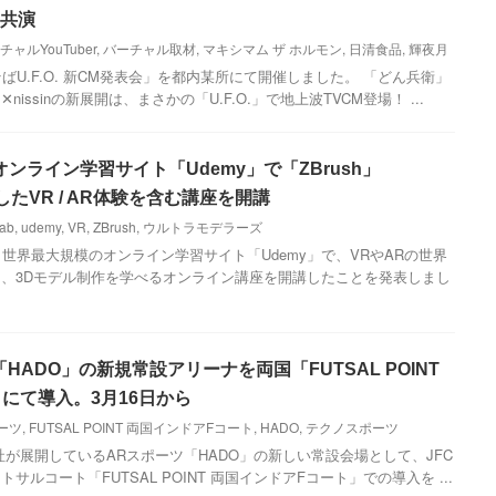
と共演
チャルYouTuber
,
バーチャル取材
,
マキシマム ザ ホルモン
,
日清食品
,
輝夜月
ばU.F.O. 新CM発表会」を都内某所にて開催しました。 「どん兵衛」
ssinの新展開は、まさかの「U.F.O.」で地上波TVCM登場！ ...
ンライン学習サイト「Udemy」で「ZBrush」
用したVR / AR体験を含む講座を開講
Fab
,
udemy
,
VR
,
ZBrush
,
ウルトラモデラーズ
世界最大規模のオンライン学習サイト「Udemy」で、VRやARの世界
、3Dモデル制作を学べるオンライン講座を開講したことを発表しまし
「HADO」の新規常設アリーナを両国「FUTSAL POINT
にて導入。3月16日から
ーツ
,
FUTSAL POINT 両国インドアFコート
,
HADO
,
テクノスポーツ
、同社が展開しているARスポーツ「HADO」の新しい常設会場として、JFC
ルコート「FUTSAL POINT 両国インドアFコート」での導入を ...