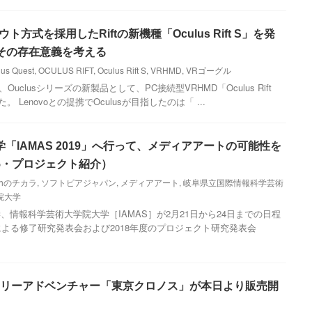
ト方式を採用したRiftの新機種「Oculus Rift S」を発
。その存在意義を考える
lus Quest
,
OCULUS RIFT
,
Oculus Rift S
,
VRHMD
,
VRゴーグル
、Ouclusシリーズの新製品として、PC接続型VRHMD「Oculus Rift
Lenovoとの提携でOculusが目指したのは「 ...
「IAMAS 2019」へ行って、メディアアートの可能性を
5・プロジェクト紹介）
uthのチカラ
,
ソフトピアジャパン
,
メディアアート
,
岐阜県立国際情報科学芸術
院大学
情報科学芸術大学院大学［IAMAS］が2月21日から24日までの日程
による修了研究発表会および2018年度のプロジェクト研究発表会
Rミステリーアドベンチャー「東京クロノス」が本日より販売開