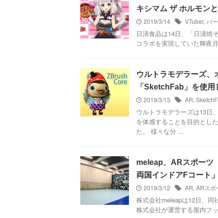
キシマム ザ ホルモン
2019/3/14
VTuber
,
バー
日清食品は14日、「日清焼そ
コラボを実現していた輝夜月✕ni
ウルトラモデラーズ、オ
「SketchFab」を使
2019/3/13
AR
,
Sketch
ウルトラモデラーズは13日、
を体感することを目的とした
た。 様々な分 ...
meleap、ARスポーツ
両国インドアFコート」
2019/3/12
AR
,
ARスポ
株式会社meleapは12日
株式会社が運営する屋内フットサ