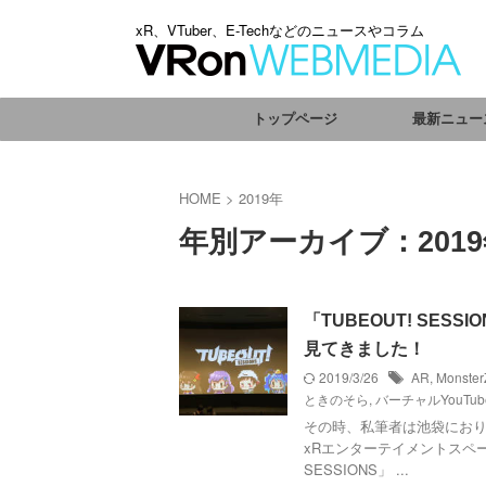
xR、VTuber、E-Techなどのニュースやコラム
トップページ
最新ニュー
HOME
>
2019年
年別アーカイブ：201
「TUBEOUT! SE
見てきました！
2019/3/26
AR
,
Monste
ときのそら
,
バーチャルYouTub
その時、私筆者は池袋におり
xRエンターテイメントスペー
SESSIONS」 ...