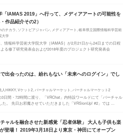
「IAMAS 2019」へ行って、メディアアートの可能性を
3・作品紹介その2）
uthのチカラ
,
ソフトピアジャパン
,
メディアアート
,
岐阜県立国際情報科学芸術
院大学
情報科学芸術大学院大学［IAMAS］が2月21日から24日までの日程
による修了研究発表会および2018年度のプロジェクト研究発表会
2で出会ったのは、紛れもない「未来へのログイン」でし
法人HIKKY
,
Vケット2
,
バーチャルマーケット
,
バーチャルマーケット2
での3日間・72時間に渡り、「VRChat」内特設ワールドにて「バーチャル
。 先日お邪魔させていただきました「VRSionUp! #2」では ...
とバーチャルを融合させた新感覚「忍者体験」 大人も子供も楽
が登場！ 2019年3月18日より東京・神田にてオープン