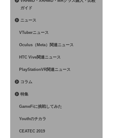
VRHMD・XRHMD・MRグラス購入・比較
ガイド
ニュース
VTuberニュース
Oculus（Meta）関連ニュース
HTC Vive関連ニュース
PlayStationVR関連ニュース
コラム
特集
GameFiに挑戦してみた
Youthのチカラ
CEATEC 2019