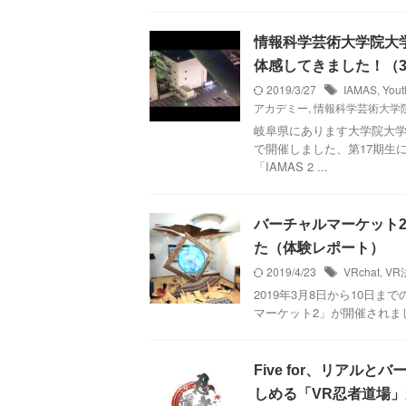
情報科学芸術大学院大学
体感してきました！（
2019/3/27
IAMAS
,
Yo
アカデミー
,
情報科学芸術大学
岐阜県にあります大学院大学、
で開催しました、第17期生
「IAMAS 2 ...
バーチャルマーケット
た（体験レポート）
2019/4/23
VRchat
,
VR
2019年3⽉8⽇から10日ま
マーケット2」が開催されました
Five for、リアル
しめる「VR忍者道場」