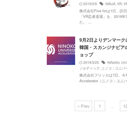
2019/3/9
NINJA
,
VR
,
V
株式会社Five forは1
「VR忍者道場」を、2019
た。 ...
9月2日よりデンマークにて「
韓国・スカンジナビア
ョップ
2019/3/25
NiNoKo: Uni
ノルディック
,
ニノコ：ユニバ
株式会社フリッカは7日、今年の
Accelerator（ニノコ
« Prev
1
…
1