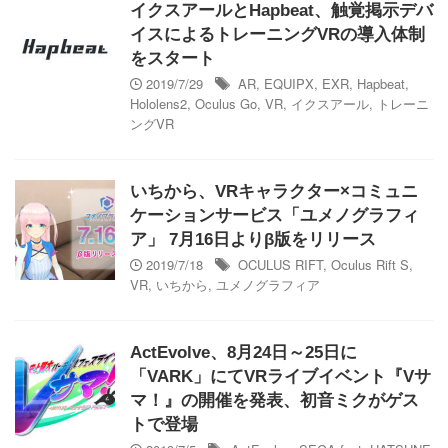
イクスアールとHapbeat、触覚掲示デバ
イスによるトレーニングVRの導入体制
をスタート
2019/7/29
AR
,
EQUIPX
,
EXR
,
Hapbeat
,
Hololens2
,
Oculus Go
,
VR
,
イクスアール
,
トレーニ
ングVR
いちから、VRキャラクター×コミュニ
ケーションサービス「ユメノグラフィ
ア」 7月16日よりβ版をリリース
2019/7/18
OCULUS RIFT
,
Oculus Rift S
,
VR
,
いちから
,
ユメノグラフィア
ActEvolve、8月24日～25日に
「VARK」にてVRライブイベント『Vサ
マ！』の開催を発表、初音ミクがゲス
トで登場