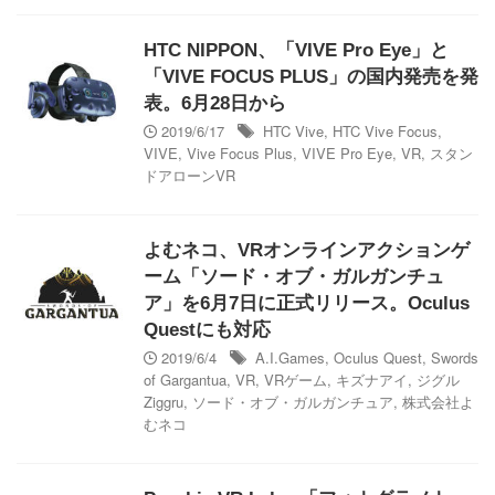
HTC NIPPON、「VIVE Pro Eye」と
「VIVE FOCUS PLUS」の国内発売を発
表。6月28日から
2019/6/17
HTC Vive
,
HTC Vive Focus
,
VIVE
,
Vive Focus Plus
,
VIVE Pro Eye
,
VR
,
スタン
ドアローンVR
よむネコ、VRオンラインアクションゲ
ーム「ソード・オブ・ガルガンチュ
ア」を6月7日に正式リリース。Oculus
Questにも対応
2019/6/4
A.I.Games
,
Oculus Quest
,
Swords
of Gargantua
,
VR
,
VRゲーム
,
キズナアイ
,
ジグル
Ziggru
,
ソード・オブ・ガルガンチュア
,
株式会社よ
むネコ