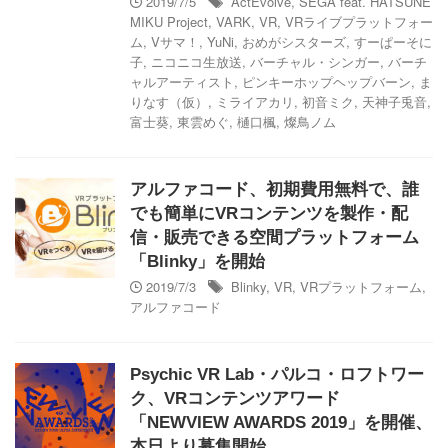
2019/7/5
ActEvolve
,
SEGA feat. HATSUNE
MIKU Project
,
VARK
,
VR
,
VRライブプラットフォー
ム
,
Vサマ！
,
YuNi
,
おめがシスターズ
,
すーぱーそに
子
,
ニコニコ生放送
,
バーチャル・シンガー
,
バーチ
ャルアーティスト
,
ピンキーホップヘップバーン
,
ま
りなす（仮）
,
ミライアカリ
,
初音ミク
,
天神子兎音
,
富士葵
,
東雲めぐ
,
樋口楓
,
燦鳥ノム
アルファコード、初期費用無料で、誰
でも簡単にVRコンテンツを製作・配
信・販売できる空間プラットフォーム
「Blinky」を開始
2019/7/3
Blinky
,
VR
,
VRプラットフォーム
,
アルファコード
Psychic VR Lab・パルコ・ロフトワー
ク、VRコンテンツアワード
「NEWVIEW AWARDS 2019」を開催、
本日より募集開始