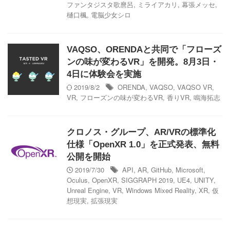
ファンタジスタ歌麿呂
,
ミライアカリ
,
幕張メッセ
,
樋口楓
,
電脳少女シロ
VAQSO、ORENDAと共同で「フローズ
ンの味が変わるVR」を開発。8月3日・
4日に体験会を実施
2019/8/2
ORENDA
,
VAQSO
,
VAQSO VR
,
VR
,
フローズンの味が変わるVR
,
香りVR
,
鳴海拓志
クロノス・グループ、AR/VRの標準化
仕様「OpenXR 1.0」を正式発表、無料
公開を開始
2019/7/30
API
,
AR
,
GitHub
,
Microsoft
,
Oculus
,
OpenXR
,
SIGGRAPH 2019
,
UE4
,
UNITY
,
Unreal Engine
,
VR
,
Windows Mixed Reality
,
XR
,
仮
想現実
,
拡張現実