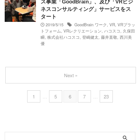
ス事業「GoodBrain」、及び「VRビジ
ネスコンサルティング」サービスをス
タート
2019/5/15
GoodBrain ワーク
,
VR
,
VRプラッ
トフォーム
,
VRレクリエーション
,
ハコスコ
,
久保田
瞬
,
株式会社ハコスコ
,
登嶋健太
,
藤井直敬
,
西川美
優
Next »
1
…
5
6
7
…
23