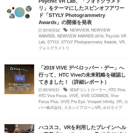
Psychic VR Lab、「フォトグラメト
リ」をテーマにしたスピンオフアワー
ド「STYLY Photogrammetry
Awards」の開催を発表
2019/5/22
NEWVIEW
,
NEWVIEW
AWARDS
,
NEWVIEW AWARDS 2018
,
Psychic VR
Lab
,
STYLY
,
STYLY Photogrammetry Awards
,
VR
,
フォトグラメトリ
「2019 VIVE デベロッパー・デー」へ
行って、HTC Viveの未来戦略を確認し
てきました！（詳細レポート）
2019/5/21
6DoFコントローラー
,
HTC Vive
,
HTC Vive Focus
,
VIVE
,
VIVE COSMOS
,
Vive
Focus Plus
,
VIVE Pro Eye
,
Viveport Infinity
,
VR
,
カ
バー株式会社
,
スタンドアローンVR
,
ホロライブ
ハコスコ、VRを利用したブレインヘル