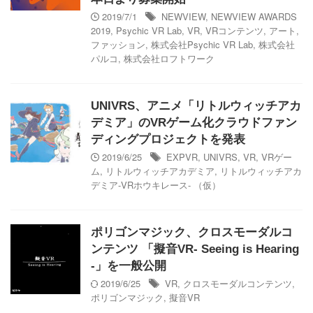
2019/7/1
NEWVIEW
,
NEWVIEW AWARDS
2019
,
Psychic VR Lab
,
VR
,
VRコンテンツ
,
アート
,
ファッション
,
株式会社Psychic VR Lab
,
株式会社
パルコ
,
株式会社ロフトワーク
UNIVRS、アニメ「リトルウィッチアカ
デミア」のVRゲーム化クラウドファン
ディングプロジェクトを発表
2019/6/25
EXPVR
,
UNIVRS
,
VR
,
VRゲー
ム
,
リトルウィッチアカデミア
,
リトルウィッチアカ
デミア-VRホウキレース- （仮）
ポリゴンマジック、クロスモーダルコ
ンテンツ 「擬音VR- Seeing is Hearing
-」を一般公開
2019/6/25
VR
,
クロスモーダルコンテンツ
,
ポリゴンマジック
,
擬音VR