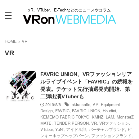
xR、VTuber、E-Techなどのニュースやコラム
HOME
>
VR
VR
FAVRIC UNION、VRファッションリア
ルライブイベント「FAVRIC」の続報を
発表。チケット先行抽選発売開始、第
二弾出演VTuberも
2019/8/8
akira saito
,
AR
,
Equipment
Design
,
FAVRIC
,
FAVRIC UNION
,
Houdini
,
KEMEMO FABRIC TOKYO
,
KMNZ
,
LAM
,
MonsterZ
MATE
,
TENDER PERSON
,
VR
,
VRファッション
,
VTuber
,
YuNi
,
アイドル部
,
バーチャルブランド
,
ピ
ンキーホップヘップバーン
,
ファッションブランド
,